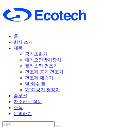
홈
회사 소개
제품
공기조화기
대기오염방지장치
플라스틱 건조기
건조제 공기 건조기
건조제 제습기
열 회수 휠
VOC 공기 청정기
솔루션
자주하는 질문
소식
문의하기