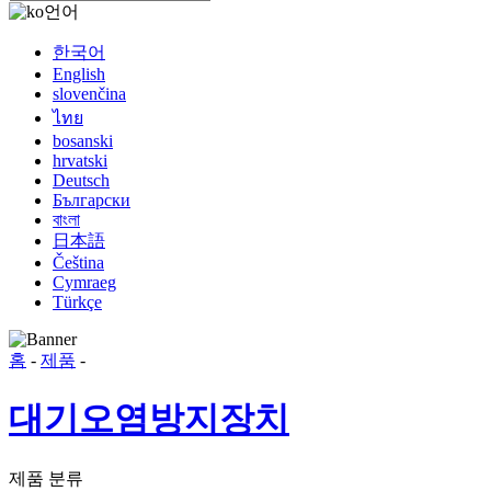
언어
한국어
English
slovenčina
ไทย
bosanski
hrvatski
Deutsch
Български
বাংলা
日本語
Čeština
Cymraeg
Türkçe
홈
-
제품
-
대기오염방지장치
제품 분류